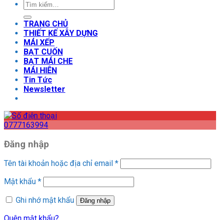
TRANG CHỦ
THIẾT KẾ XÂY DỰNG
MÁI XẾP
BẠT CUỐN
BẠT MÁI CHE
MÁI HIÊN
Tin Tức
Newsletter
0777163994
Đăng nhập
Tên tài khoản hoặc địa chỉ email
*
Mật khẩu
*
Ghi nhớ mật khẩu
Đăng nhập
Quên mật khẩu?