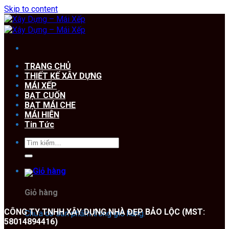
Skip to content
TRANG CHỦ
THIẾT KẾ XÂY DỰNG
MÁI XẾP
BẠT CUỐN
BẠT MÁI CHE
MÁI HIÊN
Tin Tức
Giỏ hàng
CÔNG TY TNHH XÂY DỰNG NHÀ ĐẸP BẢO LỘC (MST:
Chưa có sản phẩm trong giỏ hàng.
58014894416)