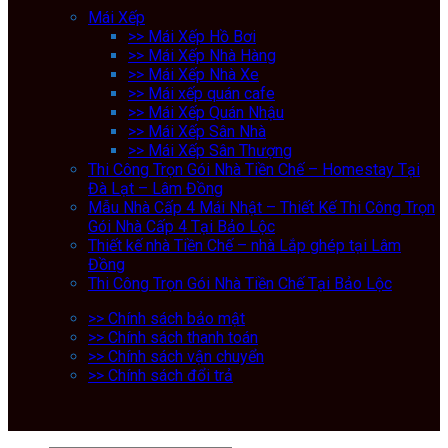
Mái Xếp
>> Mái Xếp Hồ Bơi
>> Mái Xếp Nhà Hàng
>> Mái Xếp Nhà Xe
>> Mái xếp quán cafe
>> Mái Xếp Quán Nhậu
>> Mái Xếp Sân Nhà
>> Mái Xếp Sân Thượng
Thi Công Trọn Gói Nhà Tiền Chế – Homestay Tại
Đà Lạt – Lâm Đồng
Mẫu Nhà Cấp 4 Mái Nhật – Thiết Kế Thi Công Trọn
Gói Nhà Cấp 4 Tại Bảo Lộc
Thiết kế nhà Tiền Chế – nhà Lắp ghép tại Lâm
Đồng
Thi Công Trọn Gói Nhà Tiền Chế Tại Bảo Lộc
>> Chính sách bảo mật
>> Chính sách thanh toán
>> Chính sách vận chuyển
>> Chính sách đổi trả