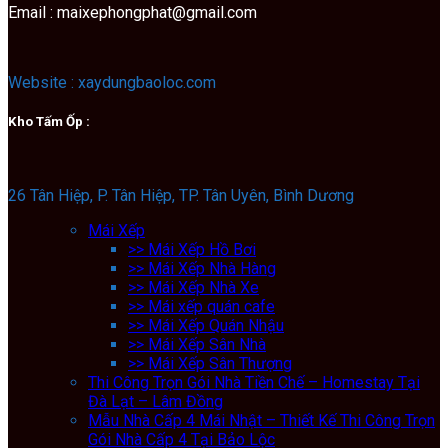
Email : maixephongphat@gmail.com
Website : xaydungbaoloc.com
Kho Tấm Ốp :
26 Tân Hiệp, P. Tân Hiệp, TP. Tân Uyên, Bình Dương
Mái Xếp
>> Mái Xếp Hồ Bơi
>> Mái Xếp Nhà Hàng
>> Mái Xếp Nhà Xe
>> Mái xếp quán cafe
>> Mái Xếp Quán Nhậu
>> Mái Xếp Sân Nhà
>> Mái Xếp Sân Thượng
Thi Công Trọn Gói Nhà Tiền Chế – Homestay Tại
Đà Lạt – Lâm Đồng
Mẫu Nhà Cấp 4 Mái Nhật – Thiết Kế Thi Công Trọn
Gói Nhà Cấp 4 Tại Bảo Lộc