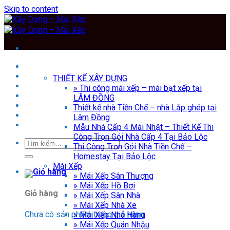
Skip to content
TRANG CHỦ
THIẾT KẾ XÂY DỰNG
THIẾT KẾ XÂY DỰNG
MÁI XẾP
» Thi công mái xếp – mái bạt xếp tại
BẠT CUỐN
LÂM ĐỒNG
BẠT MÁI CHE
Thiết kế nhà Tiền Chế – nhà Lắp ghép tại
MÁI HIÊN
Lâm Đồng
Tin Tức
Mẫu Nhà Cấp 4 Mái Nhật – Thiết Kế Thi
Công Trọn Gói Nhà Cấp 4 Tại Bảo Lộc
Thi Công Trọn Gói Nhà Tiền Chế –
Homestay Tại Bảo Lộc
Mái Xếp
» Mái Xếp Sân Thượng
» Mái Xếp Hồ Bơi
Giỏ hàng
» Mái Xếp Sân Nhà
» Mái Xếp Nhà Xe
Chưa có sản phẩm trong giỏ hàng.
» Mái Xếp Nhà Hàng
» Mái Xếp Quán Nhậu