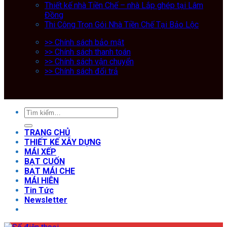
Thiết kế nhà Tiền Chế – nhà Lắp ghép tại Lâm
Đồng
Thi Công Trọn Gói Nhà Tiền Chế Tại Bảo Lộc
>> Chính sách bảo mật
>> Chính sách thanh toán
>> Chính sách vận chuyển
>> Chính sách đổi trả
TRANG CHỦ
THIẾT KẾ XÂY DỰNG
MÁI XẾP
BẠT CUỐN
BẠT MÁI CHE
MÁI HIÊN
Tin Tức
Newsletter