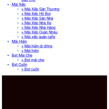
Mái Xếp
» Mái Xếp Sân Thượng
» Mái Xếp Hồ Bơi
» Mái Xếp Sân Nhà
» Mái Xếp Nhà Xe
» Mái Xếp Nhà Hàng
» Mái Xếp Quán Nhậu
» Mái xếp quán cafe
Mái Hiên
» Mái hiên di dộng
» Mái hiên
Bạt Mái Che
» Bạt mái che
Bạt Cuốn
» Bạt cuốn