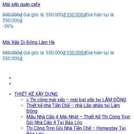
Mái xếp quán cafe
550.000
₫
Giá gốc là: 550.000₫.
350.000
₫
Giá hiện tại là:
350.000₫.
-36%
Mái Xếp Di Động Lâm Hà
550.000
₫
Giá gốc là: 550.000₫.
350.000
₫
Giá hiện tại là:
350.000₫.
THIẾT KẾ XÂY DỰNG
» Thi công mái xếp – mái bạt xếp tại LÂM ĐỒNG
Thiết kế nhà Tiền Chế – nhà Lắp ghép tại Lâm
Đồng
Mẫu Nhà Cấp 4 Mái Nhật – Thiết Kế Thi Công Trọn
Gói Nhà Cấp 4 Tại Bảo Lộc
Thi Công Trọn Gói Nhà Tiền Chế – Homestay Tại
Bảo Lộc