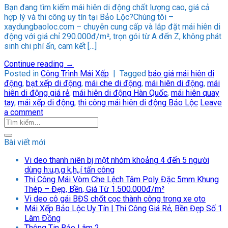
Bạn đang tìm kiếm mái hiên di động chất lượng cao, giá cả
hợp lý và thi công uy tín tại Bảo Lộc?Chúng tôi –
xaydungbaoloc.com – chuyên cung cấp và lắp đặt mái hiên di
động với giá chỉ 290.000đ/m², trọn gói từ A đến Z, không phát
sinh chi phí ẩn, cam kết […]
Continue reading
→
Posted in
Công Trình Mái Xếp
|
Tagged
báo giá mái hiên di
động
,
bạt xếp di động
,
mái che di động
,
mái hiên di động
,
mái
hiên di động giá rẻ
,
mái hiên di động Hàn Quốc
,
mái hiên quay
tay
,
mái xếp di động
,
thi công mái hiên di động Bảo Lộc
Leave
a comment
Bài viết mới
Vi deo thanh niên bj một nhóm khoảng 4 đến 5 người
dùng h:u,n,g k,h,,í tấn công
Thi Công Mái Vòm Che Lệch Tâm Poly Đặc 5mm Khung
Thép – Đẹp, Bền, Giá Từ 1.500.000đ/m²
Vi deo cô gái BĐS chốt cọc thành công trong xe oto
Mái Xếp Bảo Lộc Uy Tín | Thi Công Giá Rẻ, Bền Đẹp Số 1
Lâm Đồng
Thông Tin Bảo Lâm 2