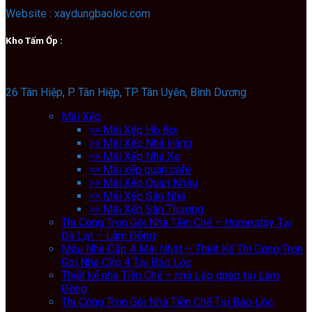
Website : xaydungbaoloc.com
Kho Tấm Ốp :
26 Tân Hiệp, P. Tân Hiệp, TP. Tân Uyên, Bình Dương
Mái Xếp
>> Mái Xếp Hồ Bơi
>> Mái Xếp Nhà Hàng
>> Mái Xếp Nhà Xe
>> Mái xếp quán cafe
>> Mái Xếp Quán Nhậu
>> Mái Xếp Sân Nhà
>> Mái Xếp Sân Thượng
Thi Công Trọn Gói Nhà Tiền Chế – Homestay Tại
Đà Lạt – Lâm Đồng
Mẫu Nhà Cấp 4 Mái Nhật – Thiết Kế Thi Công Trọn
Gói Nhà Cấp 4 Tại Bảo Lộc
Thiết kế nhà Tiền Chế – nhà Lắp ghép tại Lâm
Đồng
Thi Công Trọn Gói Nhà Tiền Chế Tại Bảo Lộc