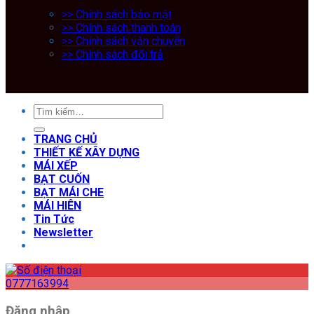
>> Chính sách bảo mật
>> Chính sách thanh toán
>> Chính sách vận chuyển
>> Chính sách đổi trả
TRANG CHỦ
THIẾT KẾ XÂY DỰNG
MÁI XẾP
BẠT CUỐN
BẠT MÁI CHE
MÁI HIÊN
Tin Tức
Newsletter
0777163994
Đăng nhập