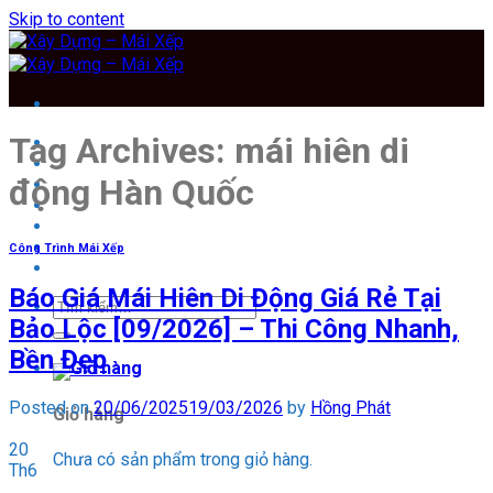
Skip to content
Tag Archives:
mái hiên di
TRANG CHỦ
THIẾT KẾ XÂY DỰNG
động Hàn Quốc
MÁI XẾP
BẠT CUỐN
BẠT MÁI CHE
MÁI HIÊN
Công Trình Mái Xếp
Tin Tức
Báo Giá Mái Hiên Di Động Giá Rẻ Tại
Bảo Lộc [09/2026] – Thi Công Nhanh,
Bền Đẹp
Posted on
20/06/2025
19/03/2026
by
Hồng Phát
Giỏ hàng
20
Chưa có sản phẩm trong giỏ hàng.
Th6