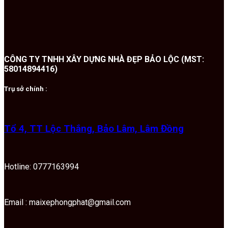
CÔNG TY TNHH XÂY DỰNG NHÀ ĐẸP BẢO LỘC (MST:
58014894416)
Trụ sở chính :
Tổ 4, TT Lộc Thắng, Bảo Lâm, Lâm Đồng
Hotline: 0777163994
Email : maixephongphat@gmail.com