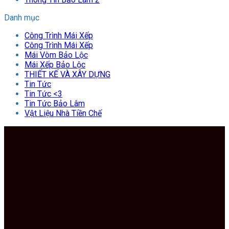
Danh mục
Công Trình Mái Xếp
Công Trình Mái Xếp
Mái Vòm Bảo Lộc
Mái Xếp Bảo Lộc
THIẾT KẾ VÀ XÂY DỰNG
Tin Tức
Tin Tức <3
Tin Tức Bảo Lâm
Vật Liệu Nhà Tiền Chế